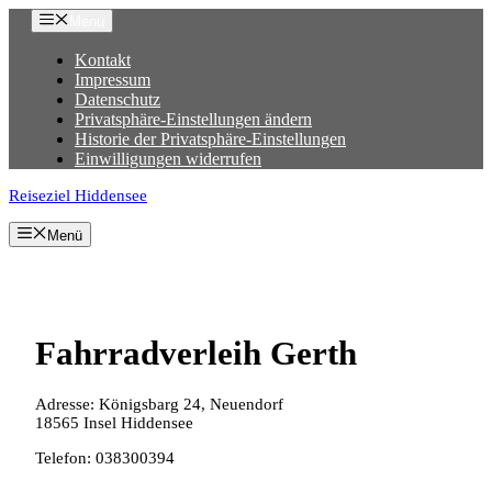
Zum
Menu
Inhalt
springen
Kontakt
Impressum
Datenschutz
Privatsphäre-Einstellungen ändern
Historie der Privatsphäre-Einstellungen
Einwilligungen widerrufen
Reiseziel Hiddensee
Menü
Fahrradverleih Gerth
Adresse: Königsbarg 24, Neuendorf
18565 Insel Hiddensee
Telefon: 038300394