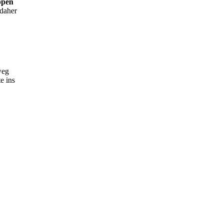
ppen
 daher
weg
e ins