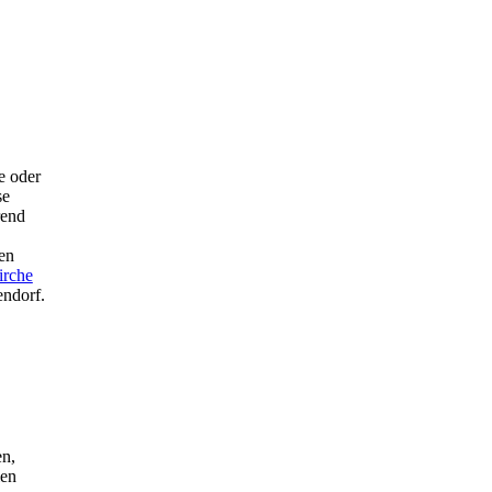
e oder
se
rend
en
irche
ndorf.
en,
len