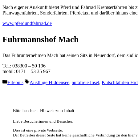
Nach eigener Auskunft bietet Pferd und Fahrrad Kremserfahrten bis 
Planwagenfahrten, Sonderfahrten, Pferdetaxi und darüber hinaus eine
www.pferdundfahrrad.de
Fuhrmannshof Mach
Das Fuhrunternehmen Mach hat seinen Sitz in Neuendorf, dem südlich
Tel.: 038300 – 50 196
mobil: 0171 – 53 35 967
Kategorien
Schlagwörter
Erlebnis
Ausflüge Hiddensee
,
autofreie Insel
,
Kutschfahrten Hi
Bitte beachten: Hinweis zum Inhalt
Liebe Besucherinnen und Besucher,
Dies ist eine private Webseite.
Der Betreiber dieser Seite hat keine geschäftliche Verbindung zu den hier v