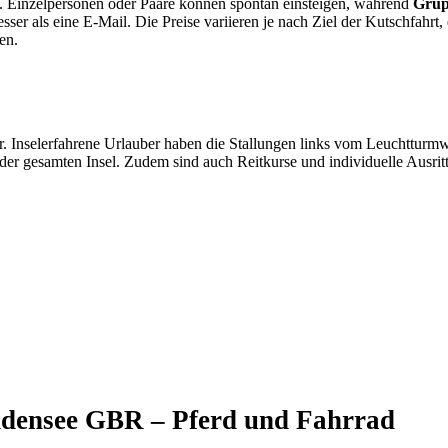
. Einzelpersonen oder Paare können spontan einsteigen, während
Gru
besser als eine E-Mail. Die Preise variieren je nach Ziel der Kutschfahrt,
en.
. Inselerfahrene Urlauber haben die Stallungen links vom Leuchtturm
der gesamten Insel. Zudem sind auch Reitkurse und individuelle Ausritt
densee GBR – Pferd und Fahrrad