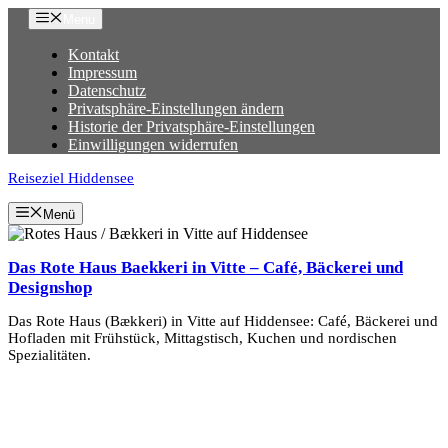
Zum
Menu
Inhalt
springen
Kontakt
Impressum
Datenschutz
Privatsphäre-Einstellungen ändern
Historie der Privatsphäre-Einstellungen
Einwilligungen widerrufen
Reiseziel Hiddensee
Menü
Das Rote Haus Baekkeri in Vitte – Café, Bäckerei und
Designshop
Das Rote Haus (Bækkeri) in Vitte auf Hiddensee: Café, Bäckerei und
Hofladen mit Frühstück, Mittagstisch, Kuchen und nordischen
Spezialitäten.
Mehr Erfahren