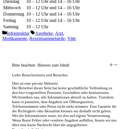
Dienstag
10 – 12 Uhr und 14 – 16 Uhr
Mittwoch
10 – 12 Uhr und 14 – 16 Uhr
Donnerstag
10 – 12 Uhr und 14 – 16 Uhr
Freitag
10 – 12 Uhr und 14 – 16 Uhr
Samstag
10 – 12 Uhr
Kategorien
Schlagwörter
Infrastruktur
Apotheke
,
Arzt
,
Medikamente
,
Rezeptsammelstelle
,
Vitte
Bitte beachten: Hinweis zum Inhalt
Liebe Besucherinnen und Besucher,
Dies ist eine private Webseite.
Der Betreiber dieser Seite hat keine geschäftliche Verbindung zu
den hier vorgestellten Personen, Geschäften oder Institutionen.
Wir bemühen uns, alle Informationen aktuell zu halten. Trotzdem
kann es passieren, dass Angaben wie Öffnungszeiten,
Telefonnummern oder Preise nicht mehr stimmen. Eine Garantie für
die Richtigkeit oder Aktualität können wir deshalb nicht geben.
Wer die Informationen nutzt, tut dies auf eigene Verantwortung.
Wenn Ihnen Fehler oder veraltete Angaben auffallen, freuen wir uns
über eine kurze Nachricht über die angegebenen