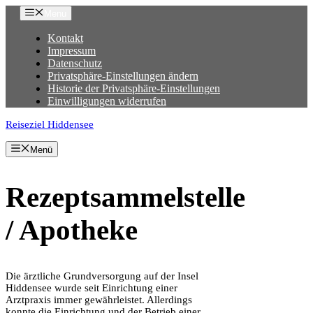
Zum
Menu
Inhalt
springen
Kontakt
Impressum
Datenschutz
Privatsphäre-Einstellungen ändern
Historie der Privatsphäre-Einstellungen
Einwilligungen widerrufen
Reiseziel Hiddensee
Menü
Rezeptsammelstelle
/ Apotheke
Die ärztliche Grundversorgung auf der Insel
Hiddensee wurde seit Einrichtung einer
Arztpraxis immer gewährleistet. Allerdings
konnte die Einrichtung und der Betrieb einer