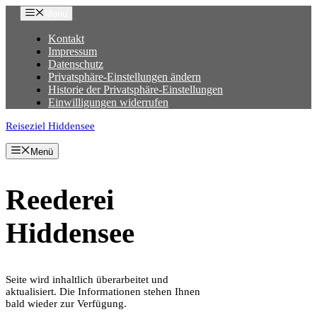
Zum
Menu
Inhalt
springen
Kontakt
Impressum
Datenschutz
Privatsphäre-Einstellungen ändern
Historie der Privatsphäre-Einstellungen
Einwilligungen widerrufen
Reiseziel Hiddensee
Menü
Reederei
Hiddensee
Seite wird inhaltlich überarbeitet und
aktualisiert. Die Informationen stehen Ihnen
bald wieder zur Verfügung.