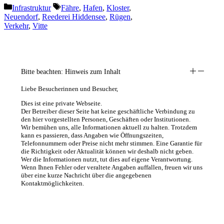
Kategorien
Schlagwörter
Infrastruktur
Fähre
,
Hafen
,
Kloster
,
Neuendorf
,
Reederei Hiddensee
,
Rügen
,
Verkehr
,
Vitte
Bitte beachten: Hinweis zum Inhalt
Liebe Besucherinnen und Besucher,
Dies ist eine private Webseite.
Der Betreiber dieser Seite hat keine geschäftliche Verbindung zu
den hier vorgestellten Personen, Geschäften oder Institutionen.
Wir bemühen uns, alle Informationen aktuell zu halten. Trotzdem
kann es passieren, dass Angaben wie Öffnungszeiten,
Telefonnummern oder Preise nicht mehr stimmen. Eine Garantie für
die Richtigkeit oder Aktualität können wir deshalb nicht geben.
Wer die Informationen nutzt, tut dies auf eigene Verantwortung.
Wenn Ihnen Fehler oder veraltete Angaben auffallen, freuen wir uns
über eine kurze Nachricht über die angegebenen
Kontaktmöglichkeiten.