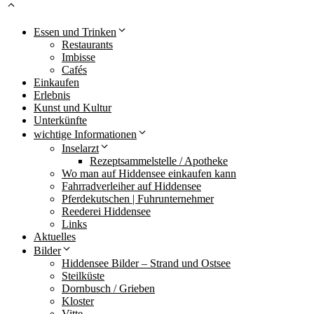
Essen und Trinken
Restaurants
Imbisse
Cafés
Einkaufen
Erlebnis
Kunst und Kultur
Unterkünfte
wichtige Informationen
Inselarzt
Rezeptsammelstelle / Apotheke
Wo man auf Hiddensee einkaufen kann
Fahrradverleiher auf Hiddensee
Pferdekutschen | Fuhrunternehmer
Reederei Hiddensee
Links
Aktuelles
Bilder
Hiddensee Bilder – Strand und Ostsee
Steilküste
Dornbusch / Grieben
Kloster
Vitte