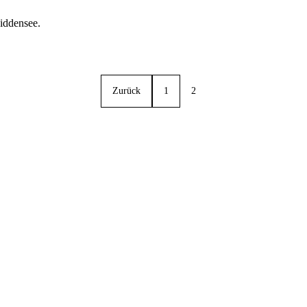
Hiddensee.
Zurück
1
2