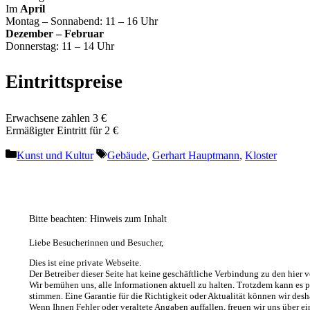
Im
April
Montag – Sonnabend: 11 – 16 Uhr
Dezember – Februar
Donnerstag: 11 – 14 Uhr
Eintrittspreise
Erwachsene zahlen 3 €
Ermäßigter Eintritt für 2 €
Kategorien
Schlagwörter
Kunst und Kultur
Gebäude
,
Gerhart Hauptmann
,
Kloster
Bitte beachten: Hinweis zum Inhalt
Liebe Besucherinnen und Besucher,
Dies ist eine private Webseite.
Der Betreiber dieser Seite hat keine geschäftliche Verbindung zu den hier v
Wir bemühen uns, alle Informationen aktuell zu halten. Trotzdem kann es 
stimmen. Eine Garantie für die Richtigkeit oder Aktualität können wir desh
Wenn Ihnen Fehler oder veraltete Angaben auffallen, freuen wir uns über 