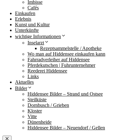
Imbisse
Cafés
Einkaufen
Erlebnis
Kunst und Kultur
Unterkünfte
wichtige Informationen
Inselarzt
Rezeptsammelstelle / Apotheke
Wo man auf Hiddensee einkaufen kann
Fahrradverleiher auf Hiddensee
Pferdekutschen | Fuhrunternehmer
Reederei Hiddensee
Links
Aktuelles
Bilder
Hiddensee Bilder – Strand und Ostsee
Steilküste
Dornbusch / Grieben
Kloster
Vitte
Dünenheide
Hiddensee Bilder – Neuendorf / Gellen