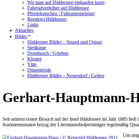
Wo man auf Hiddensee einkaufen kann
Fahrradverleiher auf Hiddensee
Pferdekutschen | Fuhrunternehmer
Reederei Hiddensee
Links
Aktuelles
Bilder
Hiddensee Bilder – Strand und Ostsee
Steilküste
Dornbusch / Grieben
Kloster
Vitte
Dünenheide
Hiddensee Bilder – Neuendorf / Gellen
Gerhart-Hauptmann-H
Seit seinem ersten Besuch auf der Insel Hiddensee im Jahr 1885 ließ d
Sommermonaten bezog der Literaturnobelpreisträger regelmäßig Quartie
Um unge