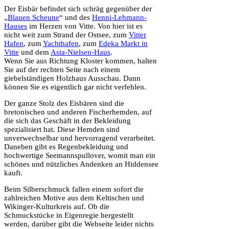
Der Eisbär befindet sich schräg gegenüber der
„
Blauen Scheune
“ und des
Henni-Lehmann-
Hauses
im Herzen von Vitte. Von hier ist es
nicht weit zum Strand der Ostsee, zum
Vitter
Hafen
, zum
Yachthafen
, zum
Edeka Markt in
Vitte
und dem
Asta-Nielsen-Haus
.
Wenn Sie aus Richtung Kloster kommen, halten
Sie auf der rechten Seite nach einem
giebelständigen Holzhaus Ausschau. Dann
können Sie es eigentlich gar nicht verfehlen.
Der ganze Stolz des Eisbären sind die
bretonischen und anderen Fischerhemden, auf
die sich das Geschäft in der Bekleidung
spezialisiert hat. Diese Hemden sind
unverwechselbar und hervorragend verarbeitet.
Daneben gibt es Regenbekleidung und
hochwertige Seemannspullover, womit man ein
schönes und nützliches Andenken an Hiddensee
kauft.
Beim Silberschmuck fallen einem sofort die
zahlreichen Motive aus dem Keltischen und
Wikinger-Kulturkreis auf. Ob die
Schmuckstücke in Eigenregie hergestellt
werden, darüber gibt die Webseite leider nichts