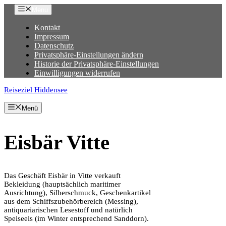
Zum
Menu
Inhalt
springen
Kontakt
Impressum
Datenschutz
Privatsphäre-Einstellungen ändern
Historie der Privatsphäre-Einstellungen
Einwilligungen widerrufen
Reiseziel Hiddensee
Menü
Eisbär Vitte
Das Geschäft Eisbär in Vitte verkauft
Bekleidung (hauptsächlich maritimer
Ausrichtung), Silberschmuck, Geschenkartikel
aus dem Schiffszubehörbereich (Messing),
antiquariarischen Lesestoff und natürlich
Speiseeis (im Winter entsprechend Sanddorn).