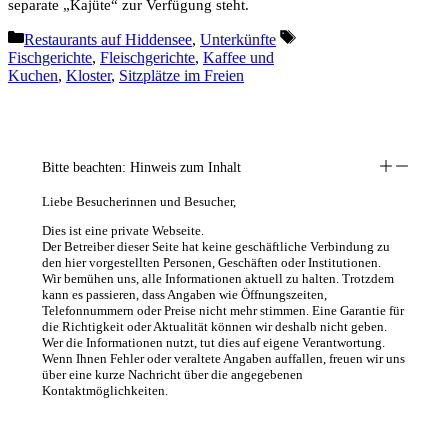
separate „Kajüte“ zur Verfügung steht.
Kategorien
Schlagwörter
Restaurants auf Hiddensee
,
Unterkünfte
Fischgerichte
,
Fleischgerichte
,
Kaffee und
Kuchen
,
Kloster
,
Sitzplätze im Freien
Bitte beachten: Hinweis zum Inhalt
Liebe Besucherinnen und Besucher,
Dies ist eine private Webseite.
Der Betreiber dieser Seite hat keine geschäftliche Verbindung zu
den hier vorgestellten Personen, Geschäften oder Institutionen.
Wir bemühen uns, alle Informationen aktuell zu halten. Trotzdem
kann es passieren, dass Angaben wie Öffnungszeiten,
Telefonnummern oder Preise nicht mehr stimmen. Eine Garantie für
die Richtigkeit oder Aktualität können wir deshalb nicht geben.
Wer die Informationen nutzt, tut dies auf eigene Verantwortung.
Wenn Ihnen Fehler oder veraltete Angaben auffallen, freuen wir uns
über eine kurze Nachricht über die angegebenen
Kontaktmöglichkeiten.