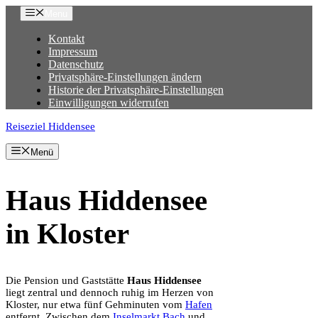
Zum
Menu
Inhalt
springen
Kontakt
Impressum
Datenschutz
Privatsphäre-Einstellungen ändern
Historie der Privatsphäre-Einstellungen
Einwilligungen widerrufen
Reiseziel Hiddensee
Menü
Haus Hiddensee
in Kloster
Die Pension und Gaststätte
Haus Hiddensee
liegt zentral und dennoch ruhig im Herzen von
Kloster, nur etwa fünf Gehminuten vom
Hafen
entfernt. Zwischen dem
Inselmarkt Bach
und